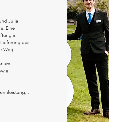
nd Julia 
. Eine 
tung in 
 Lieferung des 
r Weg:

t um 
wie 
ennleistung, 
 aus. Dann 
ird die 
der ersten 
.
