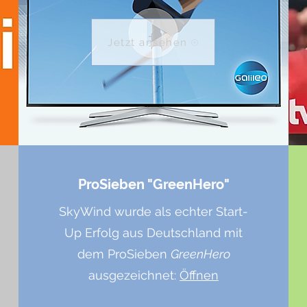
Jetzt ansehen
ProSieben "GreenHero"
SkyWind wurde als echter Start-
Up Erfolg aus Deutschland mit
dem ProSieben
GreenHero
ausgezeichnet:
Öffnen