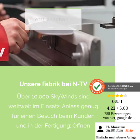
Jetzt ansehen
Unsere Fabrik bei N-TV
AUSGEZEICHNET
.org
Kundenbewertungen
Über 10,000 SkyWinds sind
GUT
weltweit im Einsatz. Anlass genug
4.22
/ 5.00
788 Bewertungen
für einen Besuch beim Kunden
von hier, google.de
und in der Fertigung:
Öffnen
H. Maartens
26.06.2026
Mehr
Einfache und robuste Anlage