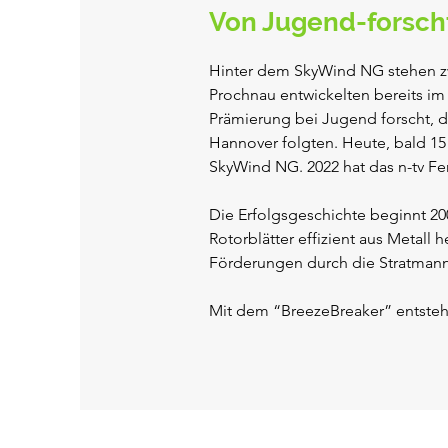
Von Jugend-forscht 
Hinter dem SkyWind NG stehen zwe
Prochnau entwickelten bereits im 
Prämierung bei Jugend forscht, de
Hannover folgten. Heute, bald 15 J
SkyWind NG. 2022 hat das n-tv Fe
Die Erfolgsgeschichte beginnt 20
Rotorblätter effizient aus Metall 
Förderungen durch die Stratmann-
Mit dem “BreezeBreaker” entsteht 
werden bis Ende 2012 über 2000 S
folgt der Rückschlag: einige Roto
Ursache durch Gutachter festgeste
Stunde, hatte Geld sparen wollen 