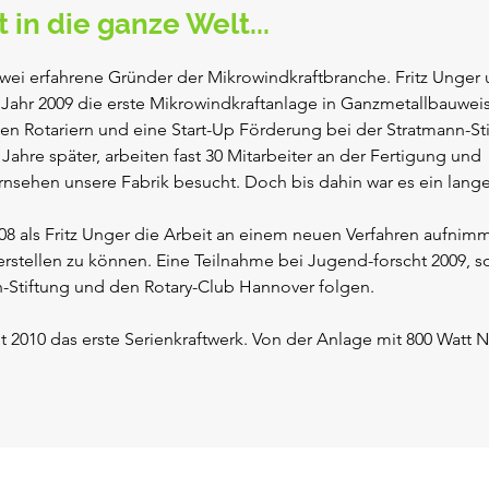
in die ganze Welt...
i erfahrene Gründer der Mikrowindkraftbranche. Fritz Unger u
Jahr 2009 die erste Mikrowindkraftanlage in Ganzmetallbauweise
n Rotariern und eine Start-Up Förderung bei der Stratmann-Stif
ahre später, arbeiten fast 30 Mitarbeiter an der Fertigung und 
rnsehen unsere Fabrik besucht. Doch bis dahin war es ein lange
08 als Fritz Unger die Arbeit an einem neuen Verfahren aufnimm
herstellen zu können. Eine Teilnahme bei Jugend-forscht 2009, so
Stiftung und den Rotary-Club Hannover folgen. 

2010 das erste Serienkraftwerk. Von der Anlage mit 800 Watt N
tück verkauft. Bundespräsident Wulf zeichnet die Gründer 2012
rblätter des BreezeBreaker brechen. Nach gründlicher Prüfung w
llt. Der Hauptzulieferer, ein deutscher Metallbauer und Partner 
und billiges, minderwertiges Material für die Rotoren verwendet