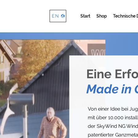
EN
Start
Shop
Technische 
Eine Erf
Made in
Von einer Idee bei Ju
mit über 10.000 instal
der SkyWind NG Winde
patentierter Ganzmetal