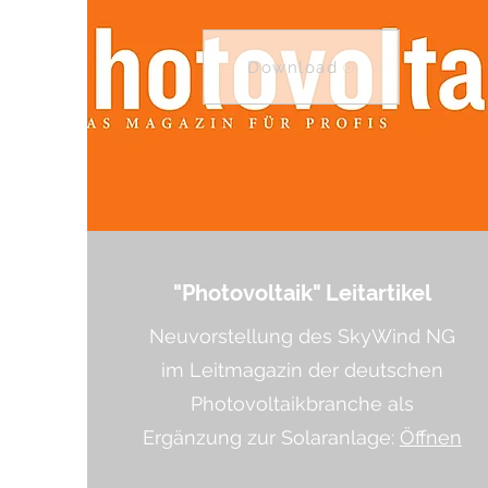
Download
"Photovoltaik" Leitartikel
Neuvorstellung des SkyWind NG
im Leitmagazin der deutschen
Photovoltaikbranche als
Ergänzung zur Solaranlage:
Öffnen